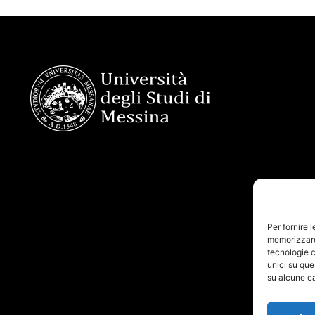
Per fornire 
memorizzare 
tecnologie c
unici su que
su alcune ca