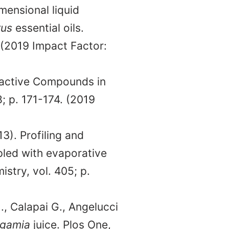
mensional liquid
rus
essential oils.
 (2019 Impact Factor:
ioactive Compounds in
; p. 171-174. (2019
13). Profiling and
upled with evaporative
stry, vol. 405; p.
N., Calapai G., Angelucci
rgamia
juice. Plos One,