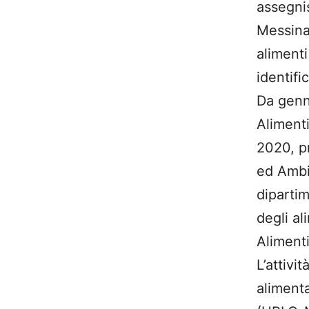
assegnis
Messina 
alimenti
identifi
Da genn
Aliment
2020, p
ed Ambie
diparti
degli al
Aliment
L’attivi
alimenta