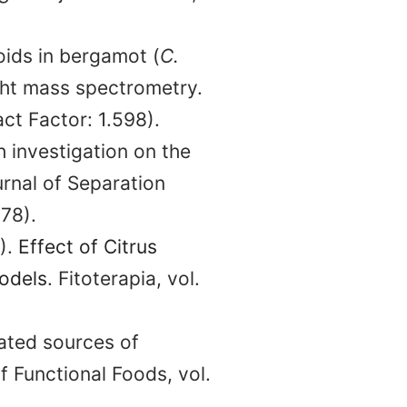
oids in bergamot (
C.
ight mass spectrometry.
ct Factor: 1.598).
h investigation on the
urnal of Separation
878).
).
Effect of Citrus
models
. Fitoterapia, vol.
mated sources of
of Functional Foods, vol.