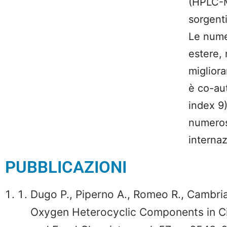
(HPLC-M
sorgent
Le nume
estere, 
migliora
è co-aut
index 9)
numerosi
internaz
PUBBLICAZIONI
Dugo P., Piperno A., Romeo R., Cambri
Oxygen Heterocyclic Components in Cit