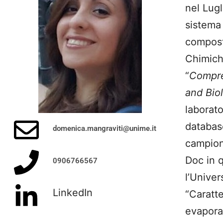
nel Lugl
sistema
composti
Chimiche
“
Compre
and Bio
laborato
databas
domenica.mangraviti@unime.it
campion
Doc in q
0906766567
l’Univer
LinkedIn
“Caratt
evapora