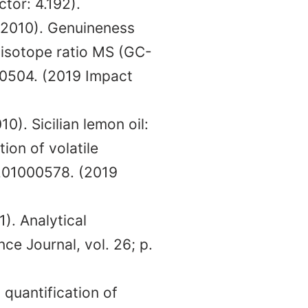
tor: 4.192).
 (2010). Genuineness
isotope ratio MS (GC-
00504. (2019 Impact
10). Sicilian lemon oil:
ion of volatile
.201000578. (2019
1). Analytical
nce Journal, vol. 26; p.
 quantification of