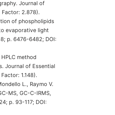
raphy. Journal of
 Factor: 2.878).
ation of phospholipids
o evaporative light
18; p. 6476-6482; DOI:
new HPLC method
. Journal of Essential
Factor: 1.148).
Mondello L., Raymo V.
, GC-MS, GC-C-IRMS,
4; p. 93-117; DOI: