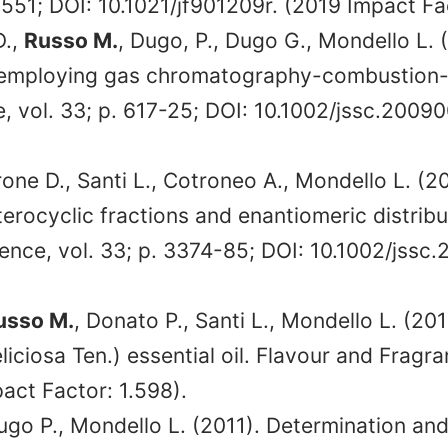
551; DOI: 10.1021/jf901209r. (2019 Impact Fac
D.,
Russo M.
, Dugo, P., Dugo G., Mondello L.
s employing gas chromatography-combustion-
, vol. 33; p. 617-25; DOI: 10.1002/jssc.2009
rone D., Santi L., Cotroneo A., Mondello L. (20
rocyclic fractions and enantiomeric distribut
ence, vol. 33; p. 3374-85; DOI: 10.1002/jssc
usso M.
, Donato P., Santi L., Mondello L. (201
iciosa Ten.) essential oil. Flavour and Fragra
act Factor: 1.598).
Dugo P., Mondello L. (2011). Determination and