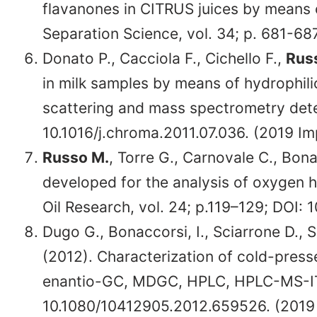
flavanones in CITRUS juices by means 
Separation Science, vol. 34; p. 681-68
Donato P., Cacciola F., Cichello F.,
Rus
in milk samples by means of hydrophili
scattering and mass spectrometry dete
10.1016/j.chroma.2011.07.036. (2019 Im
Russo M.
, Torre G., Carnovale C., Bon
developed for the analysis of oxygen he
Oil Research, vol. 24; p.119–129; DOI:
Dugo G., Bonaccorsi, I., Sciarrone D., Sch
(2012). Characterization of cold-pre
enantio-GC, MDGC, HPLC, HPLC-MS-IT-TO
10.1080/10412905.2012.659526. (2019 I