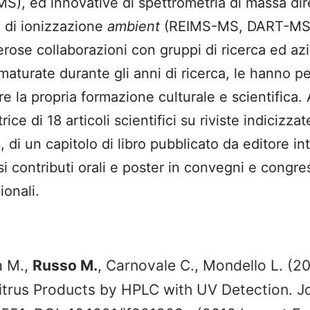
S), ed innovative di spettrometria di massa dir
i di ionizzazione
ambient
(REIMS-MS, DART-MS
rose collaborazioni con gruppi di ricerca ed az
maturate durante gli anni di ricerca, le hanno 
re la propria formazione culturale e scientifica
rice di 18 articoli scientifici su riviste indicizza
, di un capitolo di libro pubblicato da editore in
 contributi orali e poster in convegni e congres
ionali.
a M.,
Russo M.
, Carnovale C., Mondello L. (2
rus Products by HPLC with UV Detection. Jou