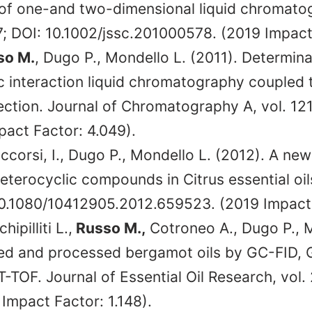
of one-and two-dimensional liquid chromatog
7; DOI: 10.1002/jssc.201000578. (2019 Impact
so M.
, Dugo P., Mondello L. (2011). Determin
c interaction liquid chromatography coupled t
ction. Journal of Chromatography A, vol. 12
pact Factor: 4.049).
accorsi, I., Dugo P., Mondello L. (2012). A 
terocyclic compounds in Citrus essential oils
 10.1080/10412905.2012.659523. (2019 Impact 
ipilliti L.,
Russo M.,
Cotroneo A., Dugo P., 
ssed and processed bergamot oils by GC-FID
F. Journal of Essential Oil Research, vol. 2
mpact Factor: 1.148).