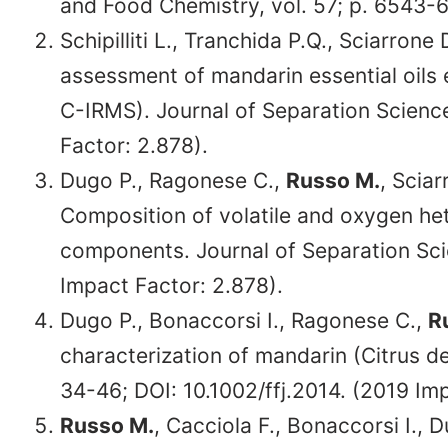
and Food Chemistry, vol. 57; p. 6543-6
Schipilliti L., Tranchida P.Q., Sciarrone 
assessment of mandarin essential oil
C-IRMS). Journal of Separation Science
Factor: 2.878).
Dugo P., Ragonese C.,
Russo M.
, Sciar
Composition of volatile and oxygen hete
components. Journal of Separation Sci
Impact Factor: 2.878).
Dugo P., Bonaccorsi I., Ragonese C.,
R
characterization of mandarin (Citrus del
34-46; DOI: 10.1002/ffj.2014. (2019 Imp
Russo M.
, Cacciola F., Bonaccorsi I., 