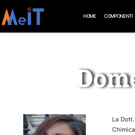
HOME
COMPONENTI
Dome
La Dott.
Chimica