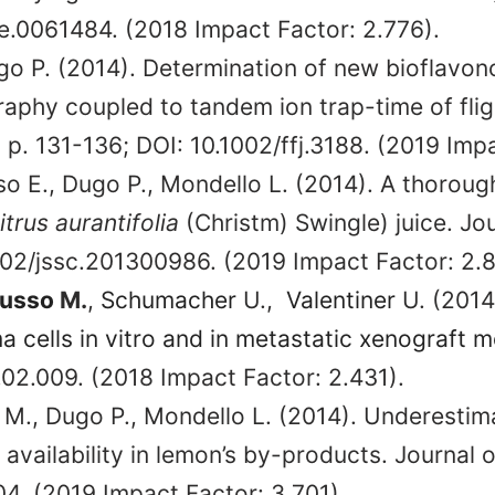
one.0061484. (2018 Impact Factor: 2.776).
go P. (2014). Determination of new bioflavon
graphy coupled to tandem ion trap-time of fl
 p. 131-136; DOI: 10.1002/ffj.3188. (2019 Impa
so E., Dugo P., Mondello L. (2014). A thoroug
itrus aurantifolia
(Christm) Swingle) juice. Jo
1002/jssc.201300986. (2019 Impact Factor: 2.
usso
M.
,
Schumacher
U.,
Valentiner
U. (2014
 cells in vitro and in metastatic xenograft 
4.02.009. (2018 Impact Factor: 2.431).
rò M., Dugo P., Mondello L. (2014). Underesti
 availability in lemon’s by-products. Journal 
004. (2019 Impact Factor: 3.701).