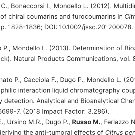
C., Bonaccorsi I., Mondello L. (2012). Multidi
of chiral coumarins and furocoumarins in
Cit
; p. 1828-1836; DOI: 10.1002/jssc.201200078.
go P., Mondello L. (2013). Determination of B
ck). Natural Products Communications, vol. 8
nato P., Cacciola F., Dugo P., Mondello L. (20
rophilic interaction liquid chromatography co
detection. Analytical and Bioanalytical Chemi
699-7. (2018 Impact Factor: 3.286).
E., Ursino M.R., Dugo P.,
Russo M.
, Ferlazzo 
erlying the anti-tumoral effects of
Citrus be