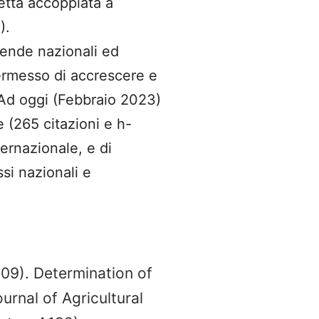
etta accoppiata a
).
iende nazionali ed
permesso di accrescere e
. Ad oggi (Febbraio 2023)
te (265 citazioni e h-
ternazionale, e di
si nazionali e
009). Determination of
rnal of Agricultural