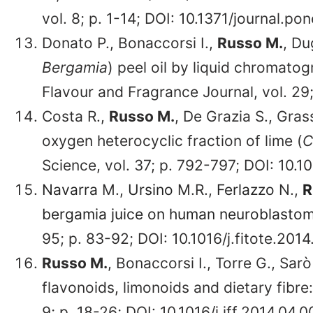
vol. 8; p. 1-14; DOI: 10.1371/journal.p
Donato P., Bonaccorsi I.,
Russo M.
, Du
Bergamia
) peel oil by liquid chromato
Flavour and Fragrance Journal, vol. 29;
Costa R.,
Russo M.
, De Grazia S., Gras
oxygen heterocyclic fraction of lime (
C
Science, vol. 37; p. 792-797; DOI: 10.
Navarra
M.,
Ursino
M.R.,
Ferlazzo
N.,
R
bergamia juice on human neuroblastoma
95; p. 83-92; DOI: 10.1016/j.fitote.201
Russo M.
, Bonaccorsi I., Torre G., Sa
flavonoids, limonoids and dietary fibre:
9; p. 18-26; DOI: 10.1016/j.jff.2014.04.