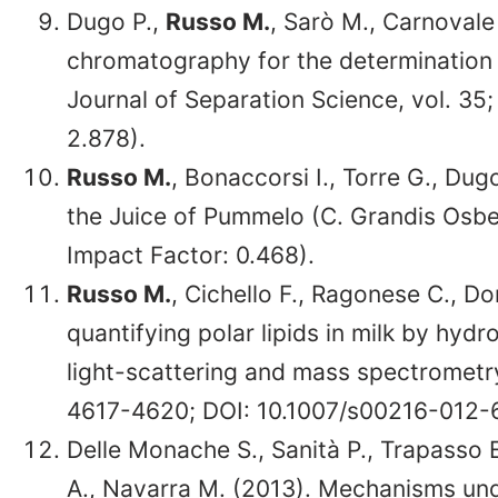
Dugo P.,
Russo M.
, Sarò M., Carnovale 
chromatography for the determination 
Journal of Separation Science, vol. 35
2.878).
Russo M.
, Bonaccorsi I., Torre G., Du
the Juice of Pummelo (C. Grandis Osbe
Impact Factor: 0.468).
Russo M.
, Cichello F., Ragonese C., Do
quantifying polar lipids in milk by hyd
light-scattering and mass spectrometry 
4617-4620; DOI: 10.1007/s00216-012-6
Delle Monache S., Sanità P., Trapasso 
A., Navarra M. (2013). Mechanisms und