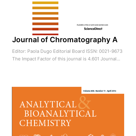
Journal of Chromatography A
Editor: Paola Dugo Editorial Board ISSN: 0021-9673
The Impact Factor of this journal is 4.601 Journal...